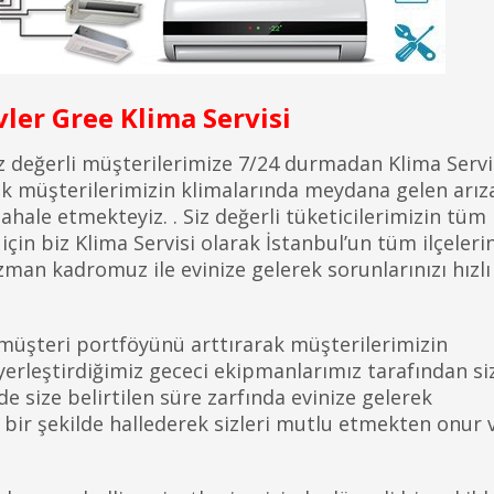
ler Gree Klima Servisi
iz değerli müşterilerimize 7/24 durmadan Klima Servi
 müşterilerimizin klimalarında meydana gelen arız
dahale etmekteyiz. . Siz değerli tüketicilerimizin tüm
için biz Klima Servisi olarak İstanbul’un tüm ilçeleri
n kadromuz ile evinize gelerek sorunlarınızı hızlı
 müşteri portföyünü arttırarak müşterilerimizin
e yerleştirdiğimiz gececi ekipmanlarımız tarafından si
e size belirtilen süre zarfında evinize gelerek
z bir şekilde hallederek sizleri mutlu etmekten onur 