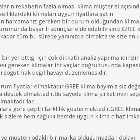
aların rekabetin fazla olması klima müşterisi açısın
elliklerdeki klimaları uygun fiyatlara satın
man harcamanız gereken bir durum olduğundan klima
rumunda başarılı sonuçlar elde edebilirsiniz.GREE 
 kadar tüm bu sürede yanınızda olmakta ve size en u
ir yer ettiği için çok dikkatli analiz yapılmalıdır.Bir
sı gereken klimalar ihtiyaçlar doğrultusunda kapasi
ı soğutmak değil havayı düzenlemesidir.
rum fiyatlar olmaktadır.GREE klima bayimiz siz değe
 destek olmaktadır.Bu sayede klima şirketimizi seç
almaktadırlar.
ara göre çeşitli farklılık göstermektedir.GREE klima
k sizlere hem sağlıklı hemde uygun klima cihaz imka
çi ve müşteri odaklı bir marka olduğumuzdan dolayı