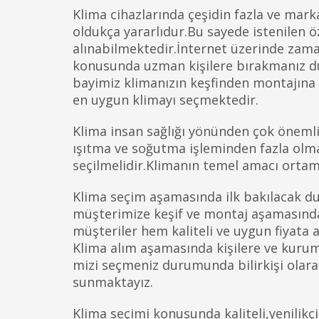
Klima cihazlarında çeşidin fazla ve mark
oldukça yararlıdur.Bu sayede istenilen öz
alınabilmektedir.İnternet üzerinde za
konusunda uzman kişilere bırakmanız du
bayimiz klimanızın keşfinden montajına
en uygun klimayı seçmektedir.
Klima insan sağlığı yönünden çok önemli b
ışıtma ve soğutma işleminden fazla olma
seçilmelidir.Klimanın temel amacı ortam
Klima seçim aşamasında ilk bakılacak du
müşterimize keşif ve montaj aşamasında
müşteriler hem kaliteli ve uygun fiyata 
Klima alım aşamasında kişilere ve kuruml
mizi seçmeniz durumunda bilirkişi olara
sunmaktayız.
Klima seçimi konusunda kaliteli,yenilik