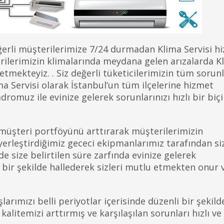
eğerli müşterilerimize 7/24 durmadan Klima Servisi h
lerimizin klimalarında meydana gelen arızalarda K
 etmekteyiz. . Siz değerli tüketicilerimizin tüm sorunl
ma Servisi olarak İstanbul’un tüm ilçelerine hizmet
muz ile evinize gelerek sorunlarınızı hızlı bir bi
 müşteri portföyünü arttırarak müşterilerimizin
e yerleştirdiğimiz gececi ekipmanlarımız tarafından si
e size belirtilen süre zarfında evinize gelerek
z bir şekilde hallederek sizleri mutlu etmekten onur 
arımızı belli periyotlar içerisinde düzenli bir şekild
litemizi arttırmış ve karşılaşılan sorunları hızlı ve