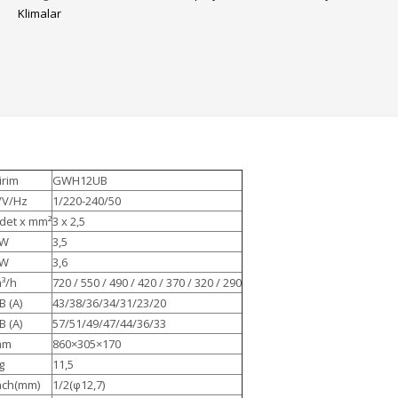
Klimalar
irim
GWH12UB
/V/Hz
1/220-240/50
det x mm²
3 x 2,5
kW
3,5
kW
3,6
³/h
720 / 550 / 490 / 420 / 370 / 320 / 290
B (A)
43/38/36/34/31/23/20
B (A)
57/51/49/47/44/36/33
mm
860×305×170
g
11,5
nch(mm)
1/2(φ12,7)