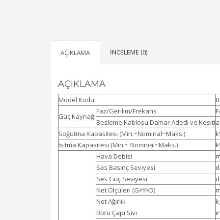
İNCELEME (0)
AÇIKLAMA
AÇIKLAMA
Model Kodu
B
Faz/Gerilim/Frekans
F
Güç Kaynağı
Besleme Kablosu Damar Adedi ve Kesiti
a
Soğutma Kapasitesi (Min.~Nominal~Maks.)
Isıtma Kapasitesi (Min.~ Nominal~Maks.)
Hava Debisi
m
Ses Basınç Seviyesi
d
Ses Güç Seviyesi
d
Net Ölçüleri (G×Y×D)
Net Ağırlık
k
Boru Çapı Sıvı
i