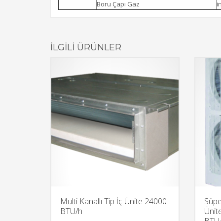
Boru Çapı Gaz
i
İLGILI ÜRÜNLER
Multi Kanallı Tip İç Ünite 24000
Süpe
BTU/h
Ünit