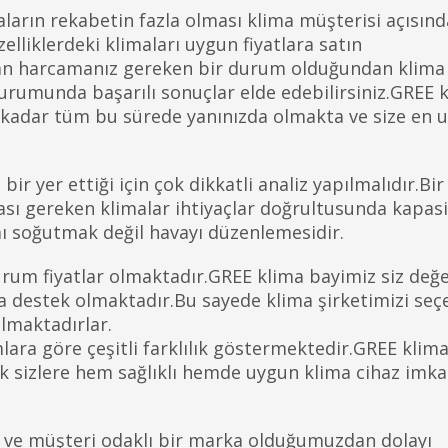
aların rekabetin fazla olması klima müşterisi açısın
elliklerdeki klimaları uygun fiyatlara satın
man harcamanız gereken bir durum olduğundan klima
rumunda başarılı sonuçlar elde edebilirsiniz.GREE 
 kadar tüm bu sürede yanınızda olmakta ve size en u
ir yer ettiği için çok dikkatli analiz yapılmalıdır.Bir
sı gereken klimalar ihtiyaçlar doğrultusunda kapasi
ı soğutmak değil havayı düzenlemesidir.
rum fiyatlar olmaktadır.GREE klima bayimiz siz değe
 destek olmaktadır.Bu sayede klima şirketimizi seç
almaktadırlar.
ara göre çeşitli farklılık göstermektedir.GREE klima
k sizlere hem sağlıklı hemde uygun klima cihaz imka
çi ve müşteri odaklı bir marka olduğumuzdan dolayı