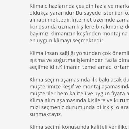
Klima cihazlarında çeşidin fazla ve mark
oldukça yararlıdur.Bu sayede istenilen öz
alınabilmektedir.İnternet üzerinde za
konusunda uzman kişilere bırakmanız du
bayimiz klimanızın keşfinden montajına
en uygun klimayı seçmektedir.
Klima insan sağlığı yönünden çok önemli b
ışıtma ve soğutma işleminden fazla olma
seçilmelidir.Klimanın temel amacı ortam
Klima seçim aşamasında ilk bakılacak du
müşterimize keşif ve montaj aşamasında
müşteriler hem kaliteli ve uygun fiyata 
Klima alım aşamasında kişilere ve kuruml
mizi seçmeniz durumunda bilirkişi olara
sunmaktayız.
Klima seçimi konusunda kaliteli,yenilik