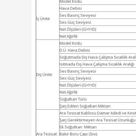
Model Kodu
Hava Debisi
Ses Basınç Seviyesi
İç Ünite
Ses Güç Seviyesi
Net Ölçüleri (G×Y×D)
Net Ağırlık
Model Kodu
D.Ü. Hava Debisi
Soğutmada Dış Hava Çalışma Sıcaklık Aralı
Isıtmada Dış Hava Çalışma Sıcaklık Aralığı
Ses Basınç Seviyesi
Dış Ünite
Ses Güç Seviyesi
Net Ölçüleri (G×Y×D)
Net Ağırlık
Soğutkan Türü
Şarj Edilen Soğutkan Miktarı
Ara Tesisat Kablosu Damar Adedi ve Kesit
Şarj Gerektirmeyen Ara Tesisat Uzunluğu
Ek Soğutkan Miktarı
Ara Tesisat
Bakır Boru Çapı (Sıvı)