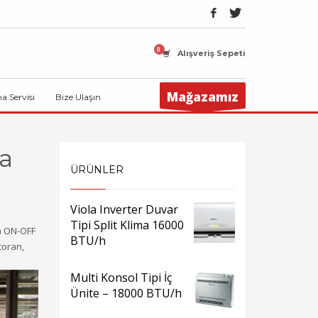
Alışveriş Sepeti
Mağazamız
ma Servisi
Bize Ulaşın
a
ÜRÜNLER
Viola Inverter Duvar
Tipi Split Klima 16000
da ON-OFF
BTU/h
toran,
Multi Konsol Tipi İç
Ünite – 18000 BTU/h