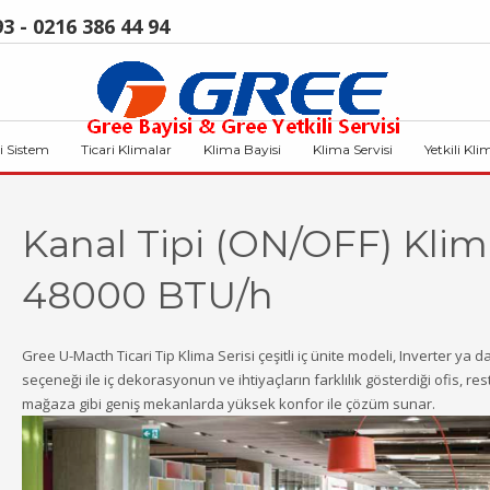
3 - 0216 386 44 94
i Sistem
Ticari Klimalar
Klima Bayisi
Klima Servisi
Yetkili Kli
Kanal Tipi (ON/OFF) Klim
48000 BTU/h
Gree U-Macth Ticari Tip Klima Serisi çeşitli iç ünite modeli, Inverter ya 
seçeneği ile iç dekorasyonun ve ihtiyaçların farklılık gösterdiği ofis, res
mağaza gibi geniş mekanlarda yüksek konfor ile çözüm sunar.