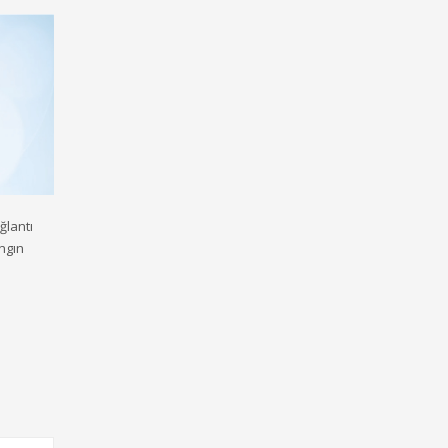
ğlantı
angın