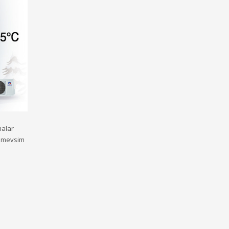
malar
t mevsim