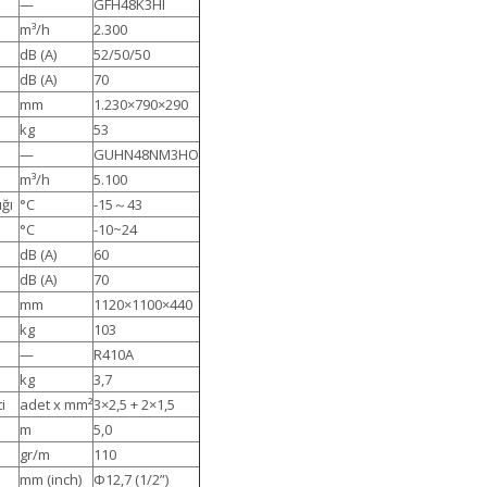
—
GFH48K3HI
m³/h
2.300
dB (A)
52/50/50
dB (A)
70
mm
1.230×790×290
kg
53
—
GUHN48NM3HO
m³/h
5.100
ğı
°C
-15～43
°C
-10~24
dB (A)
60
dB (A)
70
mm
1120×1100×440
kg
103
—
R410A
kg
3,7
i
adet x mm²
3×2,5 + 2×1,5
m
5,0
gr/m
110
mm (inch)
Ф12,7 (1/2”)