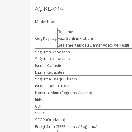
AÇIKLAMA
Model Kodu
Besleme
Güç Kaynağı
Faz/Gerilim/Frekans
Besleme Kablosu Damar Adedi ve Kesiti
Soğutma Kapasitesi
Soğutma Kapasitesi
Isıtma Kapasitesi
Isıtma Kapasitesi
Soğutma Enerji Tüketimi
Isıtma Enerji Tüketimi
Nominal Akım (Soğutma / Isıtma)
EER
COP
SEER
SCOP (Ortalama)
Enerji Sınıfı (SEER Isıtma / Soğutma)