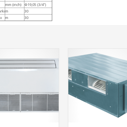
mm (inch)
Ф19,05 (3/4”)
rkı
m
30
kı
m
30