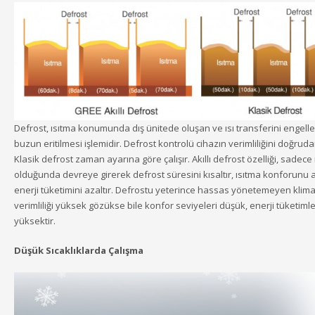
Defrost, ısıtma konumunda dış ünitede oluşan ve ısı transferini engell
buzun eritilmesi işlemidir. Defrost kontrolü cihazın verimliliğini doğrudan
Klasik defrost zaman ayarına göre çalışır. Akıllı defrost özelliği, sadece 
olduğunda devreye girerek defrost süresini kısaltır, ısıtma konforunu ar
enerji tüketimini azaltır. Defrostu yeterince hassas yönetemeyen klima
verimliliği yüksek gözükse bile konfor seviyeleri düşük, enerji tüketimle
yüksektir.
Düşük Sıcaklıklarda Çalışma