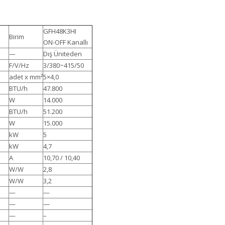
GFH48K3HI
Birim
ON-OFF Kanallı
—
Dış Üniteden
F/V/Hz
3/380~415/50
adet x mm²
5×4,0
BTU/h
47.800
W
14.000
BTU/h
51.200
W
15.000
kW
5
kW
4,7
A
10,70 / 10,40
W/W
2,8
W/W
3,2
—
—
—
—
—
–